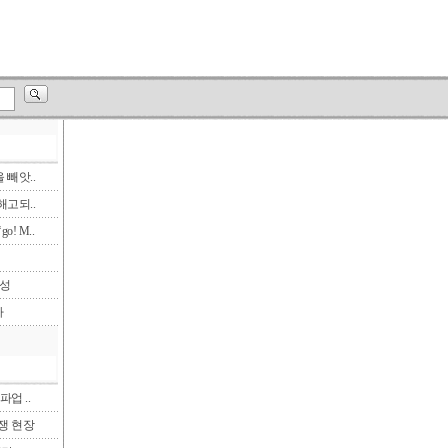
빼앗..
고되..
! M..
삼성
다
파업 ..
투쟁 현장