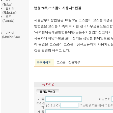
터키
(Turkey)
법원 “(주)코스콤이 사용자” 판결
필리핀
(Philippines)
호주
서울남부지방법원은 10월 9일 코스콤이 코스콤비정규
(Australia)
방법원은 코스콤 사측이 제기한 전국사무금융노동조합연
‘폭력행위등에관한법률위반(공동주거침입)’ 선고에서 
아시아
(LaborNet Asia)
사용자에 해당하므로 로비 점거는 정당한 행위임으로 
이 판결은 코스콤이 코스콤비정규노동자의 사용자임을
것을 뒷받침 해주고 있다.
코스콤비정규지부
이 름
비밀번호
따라하
(０３１０)
* 스팸 방지를 위해 ( )
기
제 목