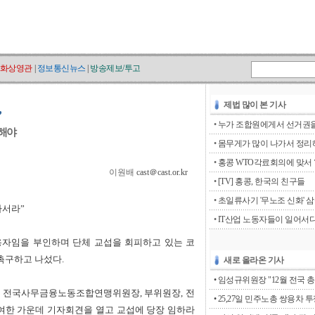
화상영관
|
정보통신뉴스
|
방송제보/투고
제법 많이 본 기사
•
누가 조합원에게서 선거권을 
결해야
•
몸무게가 많이 나가서 정리해
•
홍콩 WTO각료회의에 맞서 ‘go
이원배
cast＠cast.or.kr
•
[TV] 홍콩, 한국의 친구들
•
초일류사기 '무노조 신화' 
나서라”
•
IT산업 노동자들이 일어서
자임을 부인하며 단체 교섭을 회피하고 있는 코
촉구하고 나섰다.
새로 올라온 기사
• 임성규위원장 "12월 전국 총
에서 전국사무금융노동조합연맹위원장, 부위원장, 전
• 25,27일 민주노총 쌍용차 
여한 가운데 기자회견을 열고 교섭에 당장 임하라