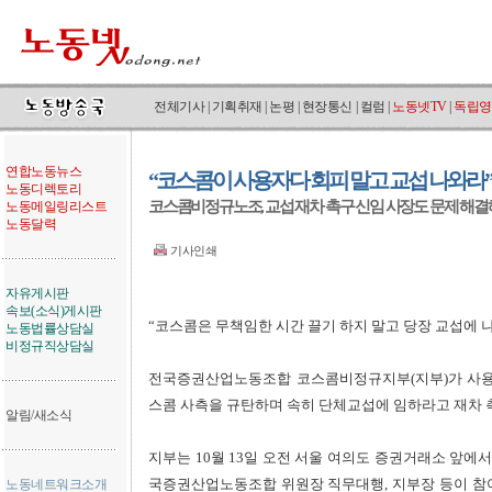
전체기사
|
기획취재
|
논평
|
현장통신
|
컬럼
|
노동넷TV
|
독립영
연합노동뉴스
“코스콤이 사용자다 회피 말고 교섭 나와라”
노동디렉토리
코스콤비정규노조, 교섭 재차 촉구 신임 사장도 문제 해
노동메일링리스트
노동달력
기사인쇄
자유게시판
속보(소식)게시판
“코스콤은 무책임한 시간 끌기 하지 말고 당장 교섭에 
노동법률상담실
비정규직상담실
전국증권산업노동조합 코스콤비정규지부(지부)가 사용
스콤 사측을 규탄하며 속히 단체교섭에 임하라고 재차 
알림/새소식
지부는 10월 13일 오전 서울 여의도 증권거래소 앞
국증권산업노동조합 위원장 직무대행, 지부장 등이 참
노동네트워크소개