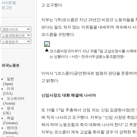
사이트맵
고 요구했다.
로그인
지부는 “(주)코스콤은 지난 20년간 비정규 노동자들을
보다는 말도 되지 않는 이유들을 내세우며 계속해서 
코스콤을 규탄했다.
코스콤비정규지부가 지난 10월 7일 교섭요청서를 사측에 
는 상황이다. <사진= 전국사무금융노동조합연맹>
외국노동넷
이어서 “(코스콤이)공언한대로 법원의 판단을 존중하여
일본
고 밝혔다.
(Japan)
미국
(USA)
신임사장도 대화 해결에 나서야
오스트리아
(Austria)
영국
또 10월 17일 주총에서 선임 되는 신임 김광현사장(
(UK)
에 적극 나서라고 요구했다. 지부는 “신임 사장은 취임
독일
(Germany)
혀야 하며 노동조합과 즉각 대화에 나서야 한다”고 주문
덴마크
지부는 코스콤이 계속 교섭을 회피할 경우 더 강력한 투
(Denmark)