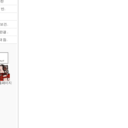
이란
반..
보건..
결 ..
 참..