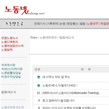
전체기사
|
기획취재
|
논평
|
현장통신
|
컬럼
|
노동넷TV
|
독립영
Home
>
노동네트워크 > 알림/새소식
연합노동뉴스
노동디렉토리
노동메일링리스트
노동달력
자유게시판
속보(소식)게시판
번호
제 목
노동법률상담실
비정규직상담실
새 사무소 약도 및 주소
노동넷 배너, 이렇게 다세요~
알림/새소식
10
2009 아시아 노동미디어(Webmaster Training)..
9
중고 컴퓨터가 필요합니다
노동네트워크소개
8
우리는 선거 시기 표현의 자유를 보장합니다