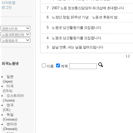
사이트맵
로그인
7
2007 노동 정보통신담당자 워크샵에 초대합니다
6
노정단 창립 10주년 기념ㆍ노동넷 후원의 밤..
5
노동넷 상근활동가를 모집합니다
4
노동넷 상근활동가를 모집합니다
3
설날 연휴, 쉬는 날을 알려드립니다
1
2
외국노동넷
이름
제목
일본
(Japan)
미국
(USA)
오스트리아
(Austria)
영국
(UK)
독일
(Germany)
덴마크
(Denmark)