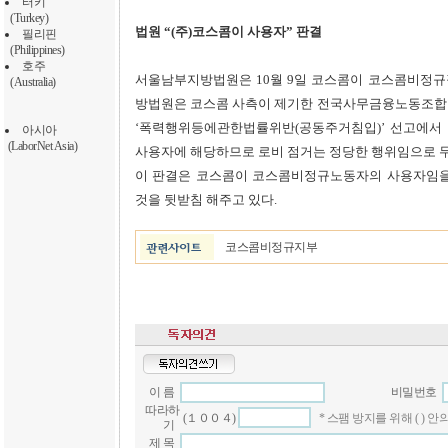
터키
(Turkey)
법원 “(주)코스콤이 사용자” 판결
필리핀
(Philippines)
호주
서울남부지방법원은 10월 9일 코스콤이 코스콤비정규
(Australia)
방법원은 코스콤 사측이 제기한 전국사무금융노동조합연
‘폭력행위등에관한법률위반(공동주거침입)’ 선고에서 
아시아
(LaborNet Asia)
사용자에 해당하므로 로비 점거는 정당한 행위임으로 
이 판결은 코스콤이 코스콤비정규노동자의 사용자임을
것을 뒷받침 해주고 있다.
코스콤비정규지부
이 름
비밀번호
따라하
(１００４)
* 스팸 방지를 위해 ( )
기
제 목