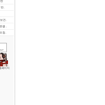
이란
반..
보건..
결 ..
 참..