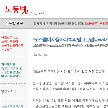
전체기사
|
기획취재
|
논평
|
현장통신
|
컬럼
|
노동넷TV
|
독립영
연합노동뉴스
“코스콤이 사용자다 회피 말고 교섭 나와라”
노동디렉토리
코스콤비정규노조, 교섭 재차 촉구 신임 사장도 문제 해
노동메일링리스트
노동달력
기사인쇄
자유게시판
속보(소식)게시판
“코스콤은 무책임한 시간 끌기 하지 말고 당장 교섭에 
노동법률상담실
비정규직상담실
전국증권산업노동조합 코스콤비정규지부(지부)가 사용
스콤 사측을 규탄하며 속히 단체교섭에 임하라고 재차 
알림/새소식
지부는 10월 13일 오전 서울 여의도 증권거래소 앞
국증권산업노동조합 위원장 직무대행, 지부장 등이 참
노동네트워크소개