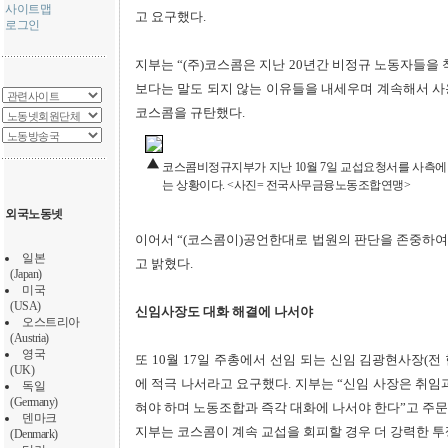
사이트맵
고 요구했다.
로그인
지부는 “(주)코스콤은 지난 20년간 비정규 노동자들을
보다는 말도 되지 않는 이유들을 내세우며 계속해서 
코스콤을 규탄했다.
코스콤비정규지부가 지난 10월 7일 교섭요청서를 사측에 
는 상황이다. <사진= 전국사무금융노동조합연맹>
외국노동넷
이어서 “(코스콤이)공언한대로 법원의 판단을 존중하여
일본
고 밝혔다.
(Japan)
미국
(USA)
신임사장도 대화 해결에 나서야
오스트리아
(Austria)
영국
또 10월 17일 주총에서 선임 되는 신임 김광현사장(
(UK)
에 적극 나서라고 요구했다. 지부는 “신임 사장은 취임
독일
(Germany)
혀야 하며 노동조합과 즉각 대화에 나서야 한다”고 주문
덴마크
지부는 코스콤이 계속 교섭을 회피할 경우 더 강력한 투
(Denmark)