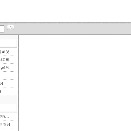
빼앗..
고되..
! M..
삼성
다
파업 ..
투쟁 현장