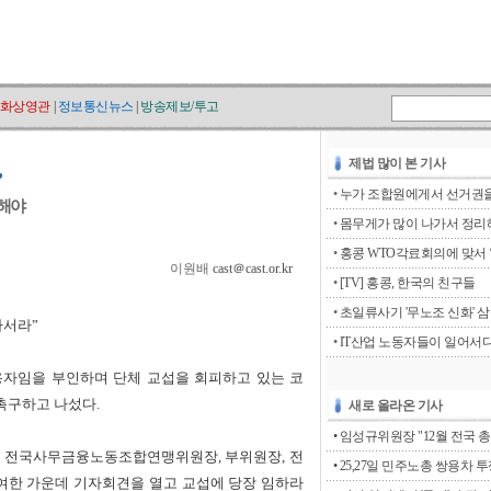
화상영관
|
정보통신뉴스
|
방송제보/투고
제법 많이 본 기사
•
누가 조합원에게서 선거권을 
결해야
•
몸무게가 많이 나가서 정리해
•
홍콩 WTO각료회의에 맞서 ‘go
이원배
cast＠cast.or.kr
•
[TV] 홍콩, 한국의 친구들
•
초일류사기 '무노조 신화' 
나서라”
•
IT산업 노동자들이 일어서
자임을 부인하며 단체 교섭을 회피하고 있는 코
촉구하고 나섰다.
새로 올라온 기사
• 임성규위원장 "12월 전국 총
에서 전국사무금융노동조합연맹위원장, 부위원장, 전
• 25,27일 민주노총 쌍용차 
여한 가운데 기자회견을 열고 교섭에 당장 임하라