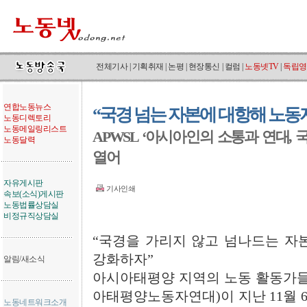
전체기사
|
기획취재
|
논평
|
현장통신
|
컬럼
|
노동넷TV
|
독립영
연합노동뉴스
“국경 넘는 자본에 대항해 노동
노동디렉토리
노동메일링리스트
APWSL ‘아시아인의 소통과 연대,
노동달력
열어
자유게시판
기사인쇄
속보(소식)게시판
노동법률상담실
비정규직상담실
“국경을 가리지 않고 넘나드는 자
강화하자”
알림/새소식
아시아태평양 지역의 노동 활동가들의
아태평양노동자연대)이 지난 11월 
노동네트워크소개