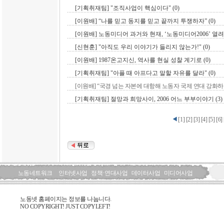
[기획취재팀] "조직사업이 핵심이다" (0)
[이원배] “나를 믿고 동지를 믿고 끝까지 투쟁하자” (0)
[이원배] 노동미디어 과거와 현재, ‘노동미디어2006’ 열려 
[신현훈] "아직도 우리 이야기가 들리지 않는가!" (0)
[이원배] 1987온고지신, 역사를 현실 성찰 계기로 (0)
[기획취재팀] "아플 때 아프다고 말할 자유를 달라" (0)
[이원배] “국경 넘는 자본에 대항해 노동자 국제 연대 강화하자”
[기획취재팀] 절망과 희망사이, 2006 어느 부부이야기 (3)
[
1
]
[
2
]
[
3
]
[
4
]
[
5
]
[
6
]
노동네트워크
인터넷사업
정책·연대사업
데이터사업
미디어사업
노동넷 홈페이지는 정보를 나눕니다.
NO COPYRIGHT! JUST COPYLEFT!