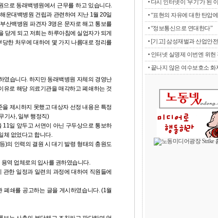
• 다시 인터넷이 '무기'가 된 
원으로 동래백병원에서 근무를 하고 있습니다.
 해운대백병원 건립과 관련하여 지난 1월 20일
• “표현의 자유에 대한 탄압에 
 부산백병원 파견자 3명은 문자로 해고 통보를
• “정보통신으로 연대한다”
문을 닫게 되고 저희는 하루아침에 실업자가 되게
• [기고] 삼성재벌과 산업안전
부당한 처우에 대하여 몇 가지 나름대로 정리를
• 인터넷 실명제 이번엔 위헌 판
• 끝나지 않은 여수보호소 화재
고 하였습니다. 하지만 동래백병원 자체의 경영난
 이유로 해당 의료기관을 매각하고 폐쇄하는 것
기준을 제시하지 못했고 대상자 선정 내용은 특정
무기사, 일부 행정직)
을 11일 앞두고 서면이 아닌 구두상으로 통보하
일체 없었다고 합니다.
 등)의 인력의 결원 시 대기 발령 형태의 충원도
며 용역 업체로의 입사를 권하였습니다.
에 관한 일정과 일련의 과정에 대하여 직원들에
관 폐쇄를 공고하는 글을 게시하였습니다. (1월