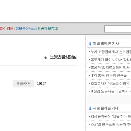
화상영관
|
정보통신뉴스
|
방송제보/투고
제법 많이 본 기사
•
누가 조합원에게서 선거권을 
노동법률상담실
•
몸무게가 많이 나가서 정리해
•
홍콩 WTO각료회의에 맞서 ‘go
•
[TV] 홍콩, 한국의 친구들
•
초일류사기 '무노조 신화' 
조회/추천
19124
•
IT산업 노동자들이 일어서
새로 올라온 기사
• 임성규위원장 "12월 전국 총
• 25,27일 민주노총 쌍용차 