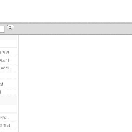
빼앗..
고되..
! M..
삼성
다
파업 ..
투쟁 현장