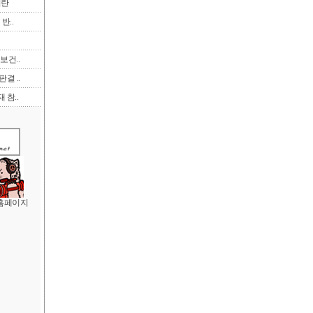
이란
반..
보건..
결 ..
 참..