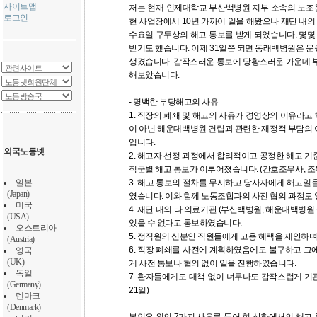
사이트맵
저는 현재 인제대학교 부산백병원 지부 소속의 노조
로그인
현 사업장에서 10년 가까이 일을 해왔으나 재단 내의
수요일 구두상의 해고 통보를 받게 되었습니다. 몇몇
받기도 했습니다. 이제 31일쯤 되면 동래백병원은 
생겼습니다. 갑작스러운 통보에 당황스러운 가운데 
해보았습니다.
- 명백한 부당해고의 사유
1. 직장의 폐쇄 및 해고의 사유가 경영상의 이유라
이 아닌 해운대백병원 건립과 관련한 재정적 부담의
입니다.
외국노동넷
2. 해고자 선정 과정에서 합리적이고 공정한 해고 
직군별 해고 통보가 이루어졌습니다. (간호조무사, 조
일본
3. 해고 통보의 절차를 무시하고 당사자에게 해고일
(Japan)
였습니다. 이와 함께 노동조합과의 사전 협의 과정도 
미국
4. 재단 내의 타 의료기관 (부산백병원, 해운대백병원
(USA)
있을 수 없다고 통보하였습니다.
오스트리아
5. 정직원의 신분인 직원들에게 고용 혜택을 제안하
(Austria)
6. 직장 폐쇄를 사전에 계획하였음에도 불구하고 그
영국
(UK)
게 사전 통보나 협의 없이 일을 진행하였습니다.
독일
7. 환자들에게도 대책 없이 너무나도 갑작스럽게 기
(Germany)
21일)
덴마크
(Denmark)