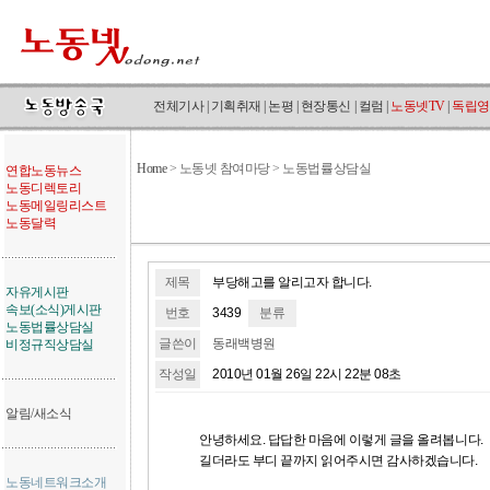
전체기사
|
기획취재
|
논평
|
현장통신
|
컬럼
|
노동넷TV
|
독립영
Home
>
노동넷 참여마당 > 노동법률상담실
연합노동뉴스
노동디렉토리
노동메일링리스트
노동달력
제목
부당해고를 알리고자 합니다.
자유게시판
속보(소식)게시판
번호
3439
분류
노동법률상담실
글쓴이
동래백병원
비정규직상담실
작성일
2010년 01월 26일 22시 22분 08초
알림/새소식
안녕하세요. 답답한 마음에 이렇게 글을 올려봅니다.
길더라도 부디 끝까지 읽어주시면 감사하겠습니다.
노동네트워크소개