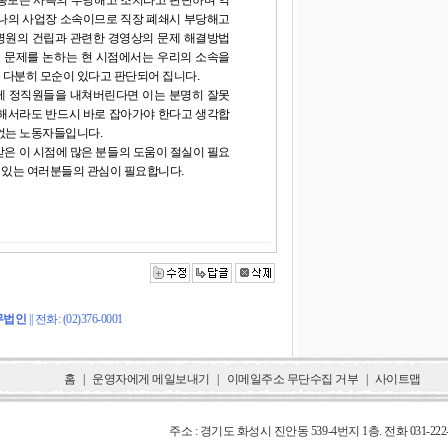
 통보는 사측의 부당해고 조치라고 판단하며 억
하나의 사업장 소속이므로 직장 폐쇄시 부당해고
병원의 건립과 관련한 경영상의 문제 해결방법
계 문제를 논하는 현 시점에서는 우리의 소속을
다분히 모순이 있다고 판단되어 집니다.
게 정직원들을 내쳐버린다면 이는 분명히 잘못
위해서라도 반드시 바로 잡아가야 한다고 생각합
없는 노동자들입니다.
받은 이 시점에 많은 분들의 도움이 절실이 필요
힘 있는 여러분들의 관심이 필요합니다.
무법인
|| 전화: (02)376-0001
홈
|
운영자에게 메일보내기
|
이메일주소 무단수집 거부
| 사이트맵
주소 : 경기도 화성시 진안동 539-4번지 1층. 전화 031-222-