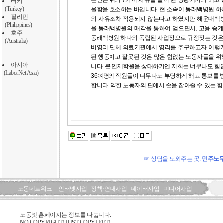
본인은 위의 7가지 사유를 들어 현 상황에서의 해고
터키
(Turkey)
울함을 호소하는 바입니다. 현 소속이 동래백병원 
필리핀
의 사유조차 적용되지 않는다고 하였지만 해운대백
(Philippines)
을 동래백병원의 매각을 통하여 얻으면서, 고용 승
호주
동래백병원 하나의 독립된 사업장으로 규정짓는 것은 
(Australia)
비영리 단체 의료기관에서 영리를 추구하고자 이렇
된 행동이고 잘못된 것은 많은 힘없는 노동자들을 
아시아
니다. 큰 인제학원을 상대하기엔 저희는 너무나도 힘
(LaborNet Asia)
36여명의 직원들이 너무나도 부당하게 해고 통보를 
합니다. 약한 노동자의 편에서 손을 잡아줄 수 있는 
☞ 상담을 도와주는 곳:
민주노
노동네트워크
인터넷사업
정책·연대사업
데이터사업
미디어사업
노동넷 홈페이지는 정보를 나눕니다.
NO COPYRIGHT! JUST COPYLEFT!