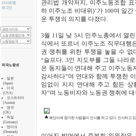
관리법 개악저지, 이주노동조합 표
사이트맵
로그인
하 이주노조 비대위)’가 100여 일
운 투쟁의 의지를 다졌다.
3월 11일 낮 5시 민주노총에서 열
식에서 또르너 이주노조 직무대행은
권 쟁취를 위한 투쟁을 놓을 수 없
“슬프다. 3인 지도부를 그들 나라로
외국노동넷
은 동지들이 연대해 주고 이주노동자
감사하다”며 연대와 함께 투쟁한 이
일본
(Japan)
임없이 지지 연대해 주고 힘든 상
미국
자”며 노동비자와 노동권 쟁취에 대
(USA)
오스트리아
(Austria)
영국
(UK)
독일
해단식에 참가한 사람들이 인사를 하고 있다. 인사하고 있
(Germany)
덴마크
(Denmark)
이어진 발언에서 주봉희 위원장은 