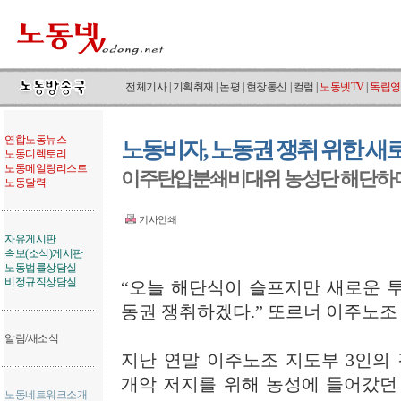
전체기사
|
기획취재
|
논평
|
현장통신
|
컬럼
|
노동넷TV
|
독립영
연합노동뉴스
노동비자, 노동권 쟁취 위한 새
노동디렉토리
노동메일링리스트
이주탄압분쇄비대위 농성단 해단하며
노동달력
기사인쇄
자유게시판
속보(소식)게시판
노동법률상담실
비정규직상담실
“오늘 해단식이 슬프지만 새로운 투
동권 쟁취하겠다.” 또르너 이주노조
알림/새소식
지난 연말 이주노조 지도부 3인의
개악 저지를 위해 농성에 들어갔던 
노동네트워크소개