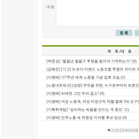
내 용
[박준성] “팔칠년 칠팔구 투쟁을 동지여 기억하는가” (0)
[김혜진] [기고] 뉴코아-이랜드 노동조합 투쟁의 의미와 과제
[이원배] 117주년 세계 노동절 기념 집회 모습 (2)
[노동네트워크] [성명] 무엇을 위한, 누구로부터의 보호인가?
[이원배] 42세면 그만 두라 굽쇼? (0)
[이원배] 여성 노동계, 여성 비정규직 차별 철폐 5대 요구안 
[기획취재팀] "승리하는 싸움을 만드는 게 중요" (1)
[이원배] 민주노총 새 위원장 이석행 후보 당선 (0)
[
1
]
[
2
]
[
3
]
[
4
]
[
5
]
[
6
]