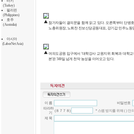
터키
(Turkey)
필리핀
(Philippines)
호주
참가자들이 결의문을 함께 읽고 있다. 오른쪽부터 단병호
(Australia)
노총위원장, 노회찬 진보신당공동대표, 강기갑 민주노동당
아시아
(LaborNet Asia)
여의도공원 입구에서 '대학강사 교원지위 회복과 대학교육 
본'은 500일 넘게 천막 농성을 이어오고 있다.
이 름
비밀번호
따라하
(８７７８)
* 스팸 방지를 위해 ( )
기
제 목