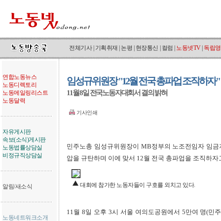
전체기사
|
기획취재
|
논평
|
현장통신
|
컬럼
|
노동넷TV
|
독립영
연합노동뉴스
임성규위원장 "12월 전국 총파업 조직하자"
노동디렉토리
11월 8일 전국노동자대회서 결의 밝혀
노동메일링리스트
노동달력
기사인쇄
자유게시판
속보(소식)게시판
민주노총 임성규위원장이 MB정부의 노조전임자 임금지급
노동법률상담실
비정규직상담실
압을 규탄하며 이에 맞서 12월 전국 총파업을 조직하자
대회에 참가한 노동자들이 구호를 외치고 있다.
알림/새소식
11월 8일 오후 3시 서울 여의도공원에서 5만여 명(민
노동네트워크소개