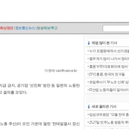
화상영관
|
정보통신뉴스
|
방송제보/투고
제법 많이 본 기사
•
누가 조합원에게서 선거권을 
•
몸무게가 많이 나가서 정리해
•
홍콩 WTO각료회의에 맞서 ‘go
이원배
cast＠cast.or.kr
•
[TV] 홍콩, 한국의 친구들
•
초일류사기 '무노조 신화' 
 금지, 공기업 '선진화' 방안 등 일련의 노동탄
•
IT산업 노동자들이 일어서
고 결의를 모았다.
새로 올라온 기사
• 임성규위원장 "12월 전국 총
• 25,27일 민주노총 쌍용차 
주노총 추산)이 모인 가운데 열린 '전태일열사 정신