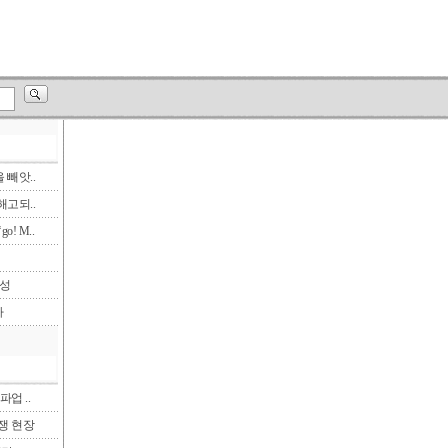
빼앗..
고되..
! M..
삼성
다
파업 ..
투쟁 현장