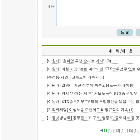
내 용
[이원배] ‘총파업 투쟁 승리로 가자!’ (0)
[이원배] 이철 사장 “논란 계속되면 KTX승무업무 없앨 수도
[송경동(시인)] 고슴도치 가족사 (1)
[이원배] 알맹이 빠진 정부의 특수고용노동자 대책 (0)
[이원배] 역시 ‘가재는 게 편’ 서울노동청 KTX승무 업무 ‘
[이원배] KTX승무지부 “우리의 투쟁정신을 묶을 수는 없다”
[기획취재팀] 여성노동 주변화로 비정규직화 가속 (1)
[노동넷방송국] 공무원노조 구로, 영등포, 종로지부 등 곳곳
11
[
12
]
[
13
]
[
14
]
[
15
]
[
16