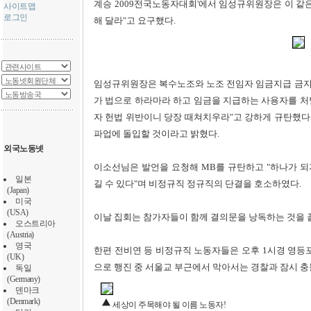
계승 2009전국노동자대회'에서 임성규위원장은 이 같
사이트맵
로그인
해 달라"고 요구했다.
임성규위원장은 복수노조와 노조 전임자 임금지급 금지
가 법으로 하라마라 하고 임금을 지급하는 사용자를 처
자 헌법 위반이니 당장 때쳐치우라"고 강하게 규탄했다.
파업에 돌입할 것이라고 밝혔다.
외국노동넷
이소선님은 발언을 요청해 MB를 규탄하고 "하나가 되자
일본
길 수 있다"며 비정규직 정규직의 단결을 호소하였다.
(Japan)
미국
(USA)
이날 집회는 참가자들이 함께 결의문을 낭독하는 것을 
오스트리아
(Austria)
영국
한편 전비연 등 비정규직 노동자들은 오후 1시경 영등
(UK)
으로 행진 중 서울교 부근에서 막아서는 경찰과 잠시 
독일
(Germany)
덴마크
(Denmark)
세상이 주목해야 될 이름 노동자!