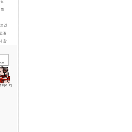
이란
반..
보건..
결 ..
 참..